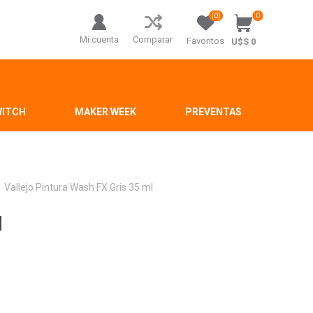
(0)
0
Mi cuenta
Comparar
Favoritos
U$S 0
WITCH
MAKER WEEK
PREVENTAS
Vallejo Pintura Wash FX Gris 35 ml
l