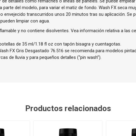
 de detalles como remaches o líneas de paneles. Se puede emplear a
 parte del modelo, para variar el matiz de fondo. Wash FX seca muy
o envejecido transcurridos unos 20 minutos tras su aplicación. Se p
 pueden limpiar con agua.
lamable y no contiene disolventes. Vea información relativa a las c
botellas de 35 ml/1.18 fl oz con tapón bisagra y cuentagotas.
sh FX Gris Desgastado 76.516 se recomienda para modelos pintado
as de lluvia y para pequeños detalles (“pin wash”).
Productos relacionados