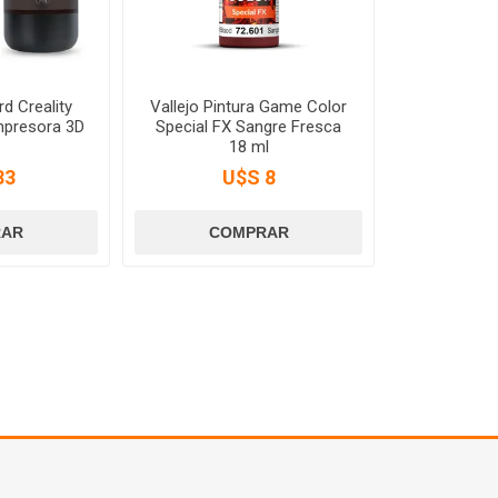
d Creality
Vallejo Pintura Game Color
mpresora 3D
Special FX Sangre Fresca
18 ml
33
U$S 8