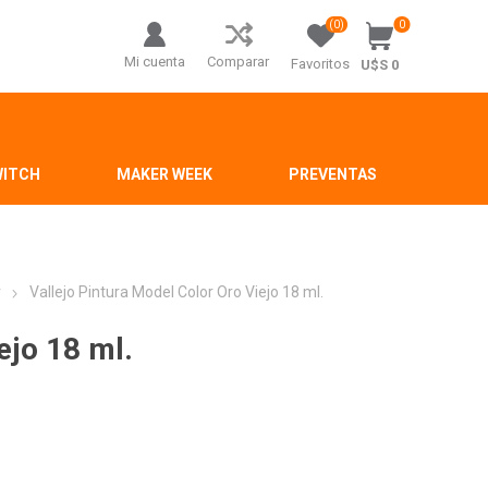
(0)
0
Mi cuenta
Comparar
Favoritos
U$S 0
WITCH
MAKER WEEK
PREVENTAS
r
Vallejo Pintura Model Color Oro Viejo 18 ml.
ejo 18 ml.