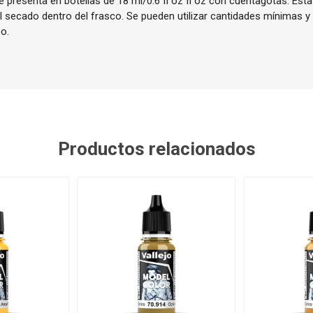
 presenta en botellas de 18 ml/0.6 fl oz fl oz con cuentagotas. Esta
el secado dentro del frasco. Se pueden utilizar cantidades mínimas y
o.
Productos relacionados