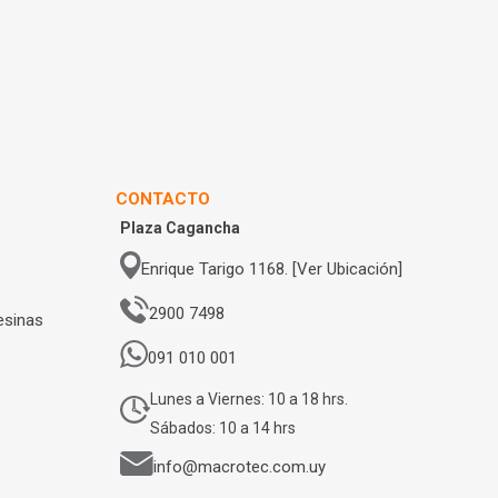
CONTACTO
Plaza Cagancha
Enrique Tarigo 1168. [Ver Ubicación]
2900 7498
esinas
091 010 001
Lunes a Viernes: 10 a 18 hrs.
Sábados: 10 a 14 hrs
info@macrotec.com.uy