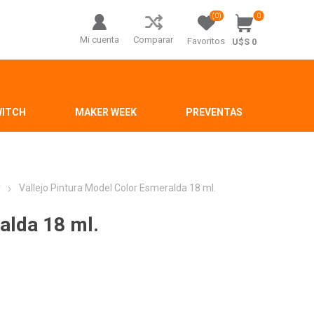
(0)
0
Mi cuenta
Comparar
Favoritos
U$S 0
WITCH
MAKER WEEK
PREVENTAS
r
Vallejo Pintura Model Color Esmeralda 18 ml.
alda 18 ml.