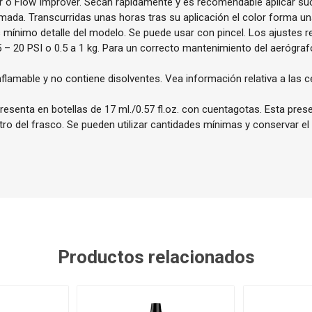
r o Flow Improver. Secan rápidamente y es recomendable aplicar s
mada. Transcurridas unas horas tras su aplicación el color forma una
ás mínimo detalle del modelo. Se puede usar con pincel. Los ajustes
5 – 20 PSI o 0.5 a 1 kg. Para un correcto mantenimiento del aeróg
nflamable y no contiene disolventes. Vea información relativa a las c
resenta en botellas de 17 ml./0.57 fl.oz. con cuentagotas. Esta pres
ntro del frasco. Se pueden utilizar cantidades mínimas y conservar el
Productos relacionados