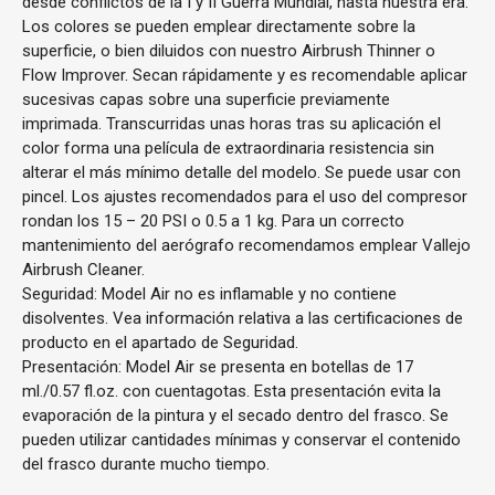
desde conflictos de la I y II Guerra Mundial, hasta nuestra era.
Los colores se pueden emplear directamente sobre la
superficie, o bien diluidos con nuestro Airbrush Thinner o
Flow Improver. Secan rápidamente y es recomendable aplicar
sucesivas capas sobre una superficie previamente
imprimada. Transcurridas unas horas tras su aplicación el
color forma una película de extraordinaria resistencia sin
alterar el más mínimo detalle del modelo. Se puede usar con
pincel. Los ajustes recomendados para el uso del compresor
rondan los 15 – 20 PSI o 0.5 a 1 kg. Para un correcto
mantenimiento del aerógrafo recomendamos emplear Vallejo
Airbrush Cleaner.
Seguridad: Model Air no es inflamable y no contiene
disolventes. Vea información relativa a las certificaciones de
producto en el apartado de Seguridad.
Presentación: Model Air se presenta en botellas de 17
ml./0.57 fl.oz. con cuentagotas. Esta presentación evita la
evaporación de la pintura y el secado dentro del frasco. Se
pueden utilizar cantidades mínimas y conservar el contenido
del frasco durante mucho tiempo.