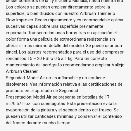
desde conflictos de la I y II Guerra Mundial, hasta nuestra era.
Los colores se pueden emplear directamente sobre la
superficie, o bien diluidos con nuestro Airbrush Thinner o
Flow Improver. Secan rápidamente y es recomendable aplicar
sucesivas capas sobre una superficie previamente
imprimada. Transcurridas unas horas tras su aplicación el
color forma una película de extraordinaria resistencia sin
alterar el más mínimo detalle del modelo. Se puede usar con
pincel. Los ajustes recomendados para el uso del compresor
rondan los 15 – 20 PSI o 0.5 a 1 kg. Para un correcto
mantenimiento del aerógrafo recomendamos emplear Vallejo
Airbrush Cleaner.
Seguridad: Model Air no es inflamable y no contiene
disolventes. Vea información relativa a las certificaciones de
producto en el apartado de Seguridad.
Presentación: Model Air se presenta en botellas de 17
ml./0.57 fl.oz. con cuentagotas. Esta presentación evita la
evaporación de la pintura y el secado dentro del frasco. Se
pueden utilizar cantidades mínimas y conservar el contenido
del frasco durante mucho tiempo.