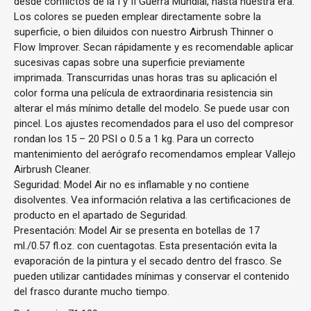
desde conflictos de la I y II Guerra Mundial, hasta nuestra era.
Los colores se pueden emplear directamente sobre la
superficie, o bien diluidos con nuestro Airbrush Thinner o
Flow Improver. Secan rápidamente y es recomendable aplicar
sucesivas capas sobre una superficie previamente
imprimada. Transcurridas unas horas tras su aplicación el
color forma una película de extraordinaria resistencia sin
alterar el más mínimo detalle del modelo. Se puede usar con
pincel. Los ajustes recomendados para el uso del compresor
rondan los 15 – 20 PSI o 0.5 a 1 kg. Para un correcto
mantenimiento del aerógrafo recomendamos emplear Vallejo
Airbrush Cleaner.
Seguridad: Model Air no es inflamable y no contiene
disolventes. Vea información relativa a las certificaciones de
producto en el apartado de Seguridad.
Presentación: Model Air se presenta en botellas de 17
ml./0.57 fl.oz. con cuentagotas. Esta presentación evita la
evaporación de la pintura y el secado dentro del frasco. Se
pueden utilizar cantidades mínimas y conservar el contenido
del frasco durante mucho tiempo.