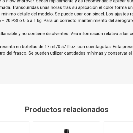
r o Flow Improver. Secan rápidamente y es recomendable aplicar s
mada. Transcurridas unas horas tras su aplicación el color forma una
ás mínimo detalle del modelo. Se puede usar con pincel. Los ajustes
5 – 20 PSI o 0.5 a 1 kg. Para un correcto mantenimiento del aeróg
nflamable y no contiene disolventes. Vea información relativa a las c
resenta en botellas de 17 ml./0.57 fl.oz. con cuentagotas. Esta pres
ntro del frasco. Se pueden utilizar cantidades mínimas y conservar el
Productos relacionados