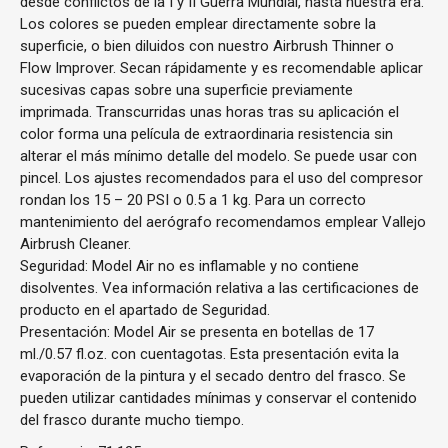
desde conflictos de la I y II Guerra Mundial, hasta nuestra era.
Los colores se pueden emplear directamente sobre la
superficie, o bien diluidos con nuestro Airbrush Thinner o
Flow Improver. Secan rápidamente y es recomendable aplicar
sucesivas capas sobre una superficie previamente
imprimada. Transcurridas unas horas tras su aplicación el
color forma una película de extraordinaria resistencia sin
alterar el más mínimo detalle del modelo. Se puede usar con
pincel. Los ajustes recomendados para el uso del compresor
rondan los 15 – 20 PSI o 0.5 a 1 kg. Para un correcto
mantenimiento del aerógrafo recomendamos emplear Vallejo
Airbrush Cleaner.
Seguridad: Model Air no es inflamable y no contiene
disolventes. Vea información relativa a las certificaciones de
producto en el apartado de Seguridad.
Presentación: Model Air se presenta en botellas de 17
ml./0.57 fl.oz. con cuentagotas. Esta presentación evita la
evaporación de la pintura y el secado dentro del frasco. Se
pueden utilizar cantidades mínimas y conservar el contenido
del frasco durante mucho tiempo.