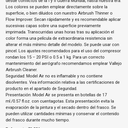
desde conflictos de la I y II Guerra Mundial, hasta nuestra era.
Los colores se pueden emplear directamente sobre la
superficie, o bien diluidos con nuestro Airbrush Thinner o
Flow Improver. Secan rápidamente y es recomendable aplicar
sucesivas capas sobre una superficie previamente
imprimada. Transcurridas unas horas tras su aplicación el
color forma una película de extraordinaria resistencia sin
alterar el más mínimo detalle del modelo. Se puede usar con
pincel. Los ajustes recomendados para el uso del compresor
rondan los 15 – 20 PSI o 0.5 a 1 kg. Para un correcto
mantenimiento del aerógrafo recomendamos emplear Vallejo
Airbrush Cleaner.
Seguridad: Model Air no es inflamable y no contiene
disolventes. Vea información relativa a las certificaciones de
producto en el apartado de Seguridad.
Presentación: Model Air se presenta en botellas de 17
ml./0.57 fl.oz. con cuentagotas. Esta presentación evita la
evaporación de la pintura y el secado dentro del frasco. Se
pueden utilizar cantidades mínimas y conservar el contenido
del frasco durante mucho tiempo.