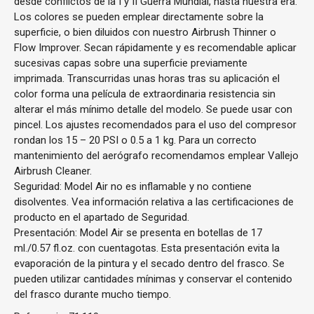
desde conflictos de la I y II Guerra Mundial, hasta nuestra era.
Los colores se pueden emplear directamente sobre la
superficie, o bien diluidos con nuestro Airbrush Thinner o
Flow Improver. Secan rápidamente y es recomendable aplicar
sucesivas capas sobre una superficie previamente
imprimada. Transcurridas unas horas tras su aplicación el
color forma una película de extraordinaria resistencia sin
alterar el más mínimo detalle del modelo. Se puede usar con
pincel. Los ajustes recomendados para el uso del compresor
rondan los 15 – 20 PSI o 0.5 a 1 kg. Para un correcto
mantenimiento del aerógrafo recomendamos emplear Vallejo
Airbrush Cleaner.
Seguridad: Model Air no es inflamable y no contiene
disolventes. Vea información relativa a las certificaciones de
producto en el apartado de Seguridad.
Presentación: Model Air se presenta en botellas de 17
ml./0.57 fl.oz. con cuentagotas. Esta presentación evita la
evaporación de la pintura y el secado dentro del frasco. Se
pueden utilizar cantidades mínimas y conservar el contenido
del frasco durante mucho tiempo.