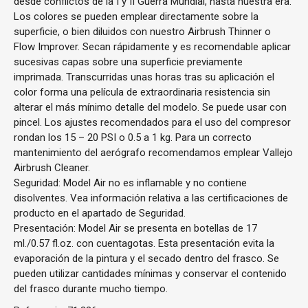
desde conflictos de la I y II Guerra Mundial, hasta nuestra era.
Los colores se pueden emplear directamente sobre la
superficie, o bien diluidos con nuestro Airbrush Thinner o
Flow Improver. Secan rápidamente y es recomendable aplicar
sucesivas capas sobre una superficie previamente
imprimada. Transcurridas unas horas tras su aplicación el
color forma una película de extraordinaria resistencia sin
alterar el más mínimo detalle del modelo. Se puede usar con
pincel. Los ajustes recomendados para el uso del compresor
rondan los 15 – 20 PSI o 0.5 a 1 kg. Para un correcto
mantenimiento del aerógrafo recomendamos emplear Vallejo
Airbrush Cleaner.
Seguridad: Model Air no es inflamable y no contiene
disolventes. Vea información relativa a las certificaciones de
producto en el apartado de Seguridad.
Presentación: Model Air se presenta en botellas de 17
ml./0.57 fl.oz. con cuentagotas. Esta presentación evita la
evaporación de la pintura y el secado dentro del frasco. Se
pueden utilizar cantidades mínimas y conservar el contenido
del frasco durante mucho tiempo.