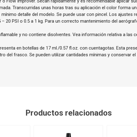
r o Flow Improver. Secan rápidamente y es recomendable aplicar s
mada. Transcurridas unas horas tras su aplicación el color forma una
ás mínimo detalle del modelo. Se puede usar con pincel. Los ajustes
5 – 20 PSI o 0.5 a 1 kg. Para un correcto mantenimiento del aeróg
nflamable y no contiene disolventes. Vea información relativa a las c
resenta en botellas de 17 ml./0.57 fl.oz. con cuentagotas. Esta pres
ntro del frasco. Se pueden utilizar cantidades mínimas y conservar el
Productos relacionados