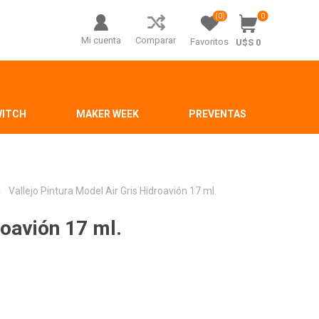
(0)
0
Mi cuenta
Comparar
Favoritos
U$S 0
WITCH
MAKER WEEK
PREVENTAS
Vallejo Pintura Model Air Gris Hidroavión 17 ml.
roavión 17 ml.