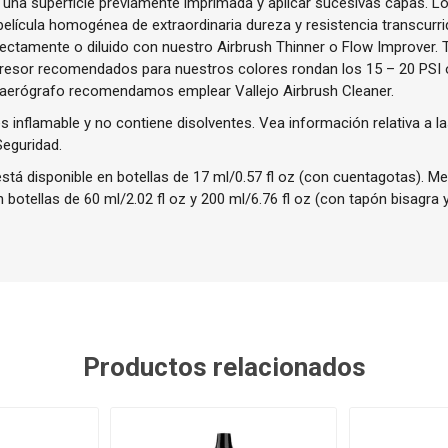
 una superficie previamente imprimada y aplicar sucesivas capas. L
lícula homogénea de extraordinaria dureza y resistencia transcurri
irectamente o diluido con nuestro Airbrush Thinner o Flow Improver.
presor recomendados para nuestros colores rondan los 15 – 20 PSI o
 aerógrafo recomendamos emplear Vallejo Airbrush Cleaner.
 inflamable y no contiene disolventes. Vea información relativa a la
Seguridad.
stá disponible en botellas de 17 ml/0.57 fl oz (con cuentagotas). 
 botellas de 60 ml/2.02 fl oz y 200 ml/6.76 fl oz (con tapón bisagra 
Productos relacionados