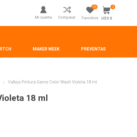
(0)
0
Mi cuenta
Comparar
Favoritos
U$S 0
WITCH
MAKER WEEK
PREVENTAS
r
Vallejo Pintura Game Color Wash Violeta 18 ml
ioleta 18 ml