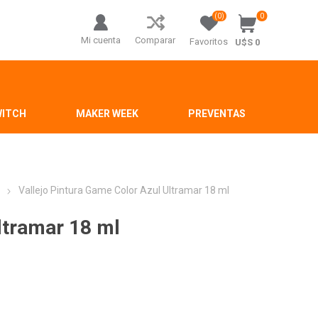
(0)
0
Mi cuenta
Comparar
Favoritos
U$S 0
WITCH
MAKER WEEK
PREVENTAS
r
Vallejo Pintura Game Color Azul Ultramar 18 ml
ltramar 18 ml