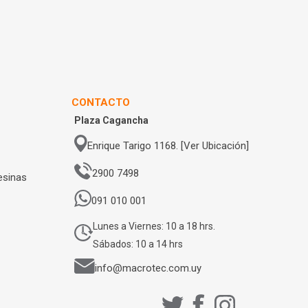
CONTACTO
Plaza Cagancha
Enrique Tarigo 1168. [Ver Ubicación]
2900 7498
esinas
091 010 001
Lunes a Viernes: 10 a 18 hrs.
Sábados: 10 a 14 hrs
info@macrotec.com.uy