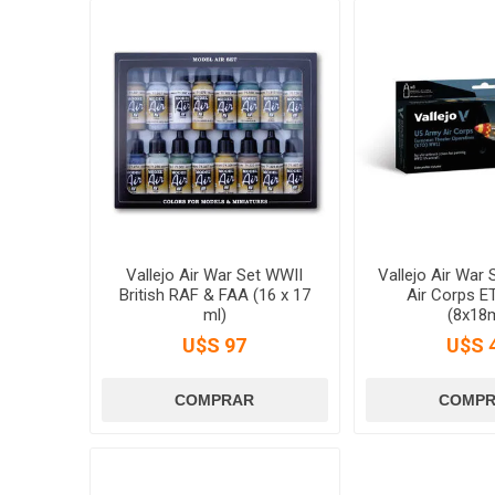
Vallejo Air War Set WWII
Vallejo Air War
British RAF & FAA (16 x 17
Air Corps E
ml)
(8x18m
U$S 97
U$S 