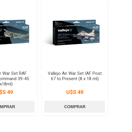
ir War Set RAF
Vallejo Air War Set IAF Post
Command 39-45
67 to Present (8 x 18 ml)
8x18ml)
$S 49
U$S 49