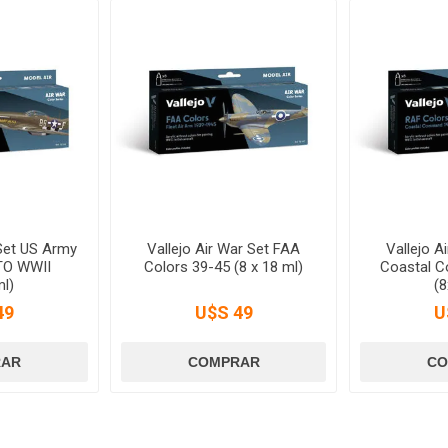
 Set US Army
Vallejo Air War Set FAA
Vallejo A
TO WWII
Colors 39-45 (8 x 18 ml)
Coastal 
l)
(
49
U$S 49
U