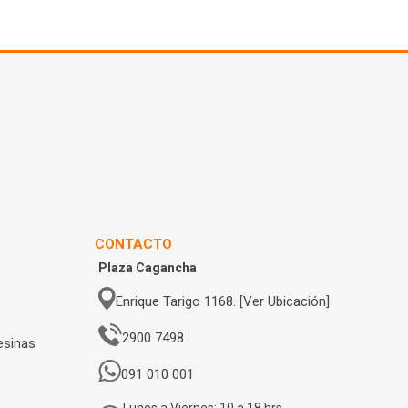
CONTACTO
Plaza Cagancha
Enrique Tarigo 1168. [Ver Ubicación]
2900 7498
esinas
091 010 001
Lunes a Viernes: 10 a 18 hrs.