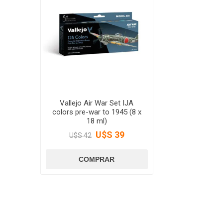
Vallejo Air War Set IJA
colors pre-war to 1945 (8 x
18 ml)
U$S 39
U$S 42