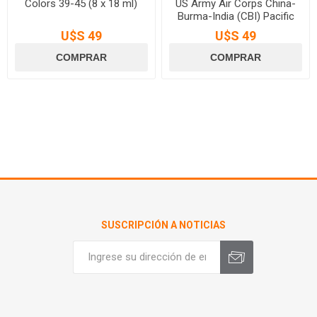
Colors 39-45 (8 x 18 ml)
US Army Air Corps China-
Burma-India (CBI) Pacific
Theater WWII (8 x 18 ml)
U$S 49
U$S 49
SUSCRIPCIÓN A NOTICIAS