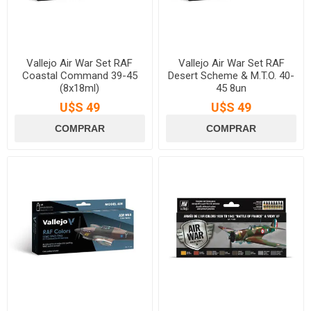
Vallejo Air War Set RAF
Vallejo Air War Set RAF
Coastal Command 39-45
Desert Scheme & M.T.O. 40-
(8x18ml)
45 8un
U$S 49
U$S 49