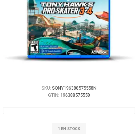
SKU:
SONY196388575558N
GTIN:
196388575558
1 EN STOCK