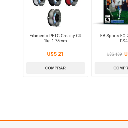
Filamento PETG Creality CR
EA Sports FC 
1kg 1.75mm
PS4
U$S 21
U
U$S 109