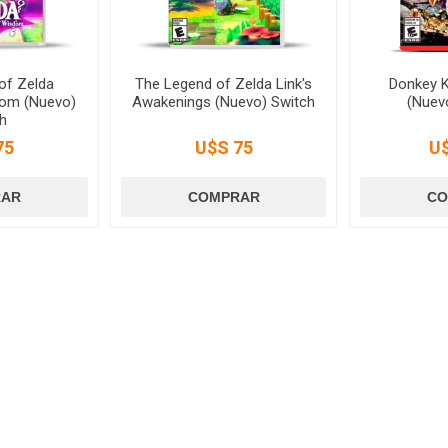
of Zelda
The Legend of Zelda Link's
Donkey 
dom (Nuevo)
Awakenings (Nuevo) Switch
(Nuev
h
75
U$S 75
U