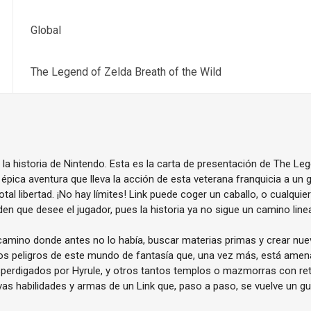
Global
The Legend of Zelda Breath of the Wild
la historia de Nintendo. Esta es la carta de presentación de The Leg
a épica aventura que lleva la acción de esta veterana franquicia a u
l libertad. ¡No hay límites! Link puede coger un caballo, o cualquier
en que desee el jugador, pues la historia ya no sigue un camino linea
 camino donde antes no lo había, buscar materias primas y crear nu
 los peligros de este mundo de fantasía que, una vez más, está amen
esperdigados por Hyrule, y otros tantos templos o mazmorras con r
evas habilidades y armas de un Link que, paso a paso, se vuelve un 