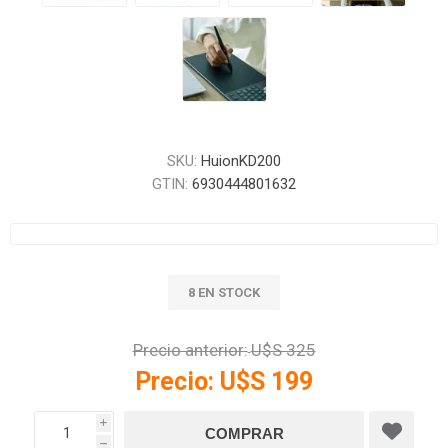
SKU:
HuionKD200
GTIN:
6930444801632
8 EN STOCK
Precio anterior:
U$S 325
Precio:
U$S 199
i
h