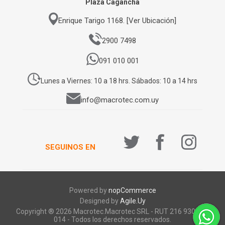
Plaza Cagancha
Enrique Tarigo 1168. [Ver Ubicación]
2900 7498
091 010 001
Lunes a Viernes: 10 a 18 hrs. Sábados: 10 a 14 hrs
info@macrotec.com.uy
SEGUINOS EN
Powered by
nopCommerce
Designed by
Agile.Uy
Copyright ® 2026 Macrotec.Macrotec SRL - RUT 216 930 920
014 - Todos los derechos reservados.