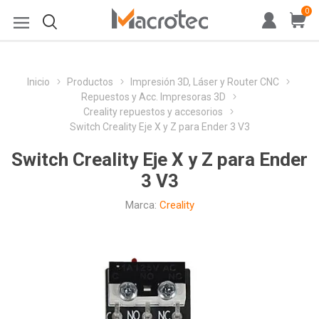
0
Inicio
Productos
Impresión 3D, Láser y Router CNC
Repuestos y Acc. Impresoras 3D
Creality repuestos y accesorios
Switch Creality Eje X y Z para Ender 3 V3
Switch Creality Eje X y Z para Ender
3 V3
Marca:
Creality