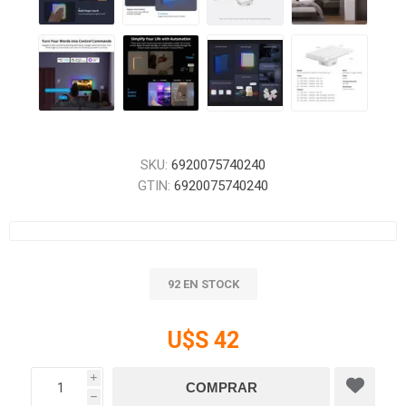
SKU:
6920075740240
GTIN:
6920075740240
92 EN STOCK
U$S 42
i
h