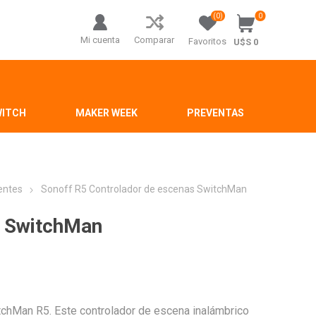
(0)
0
Mi cuenta
Comparar
Favoritos
U$S 0
WITCH
MAKER WEEK
PREVENTAS
gentes
Sonoff R5 Controlador de escenas SwitchMan
s SwitchMan
itchMan R5. Este controlador de escena inalámbrico