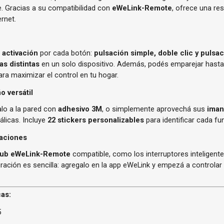
. Gracias a su compatibilidad con
eWeLink-Remote
, ofrece una res
rnet.
 activación
por cada botón:
pulsación simple, doble clic y pulsa
as distintas
en un solo dispositivo. Además, podés emparejar hast
a maximizar el control en tu hogar.
o versátil
ijalo a la pared con
adhesivo 3M
, o simplemente aprovechá sus
iman
álicas. Incluye
22 stickers personalizables
para identificar cada fu
caciones
ub eWeLink-Remote
compatible, como los interruptores inteligent
uración es sencilla: agregalo en la app eWeLink y empezá a controlar
cas:
5