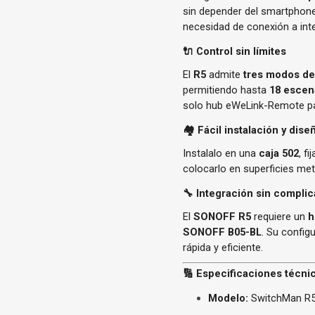
sin depender del smartphone
necesidad de conexión a inte
🔌
Control sin límites
El
R5
admite
tres modos de
permitiendo hasta
18 escen
solo hub eWeLink-Remote par
🏘️
Fácil instalación y diseñ
Instalalo en una
caja 502
, f
colocarlo en superficies met
🔧
Integración sin compli
El
SONOFF R5
requiere un
h
SONOFF B05-BL
. Su config
rápida y eficiente.
🔢
Especificaciones técni
Modelo:
SwitchMan R