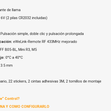
nte de llama
6V (2 pilas CR2032 incluidas)
Pulsación simple, doble clic y pulsación prolongada
cación:
eWeLink-Remote RF 433MHz mejorado
F B05-BL, Mini R3, M5
jo:
0°C a 40°C
13.5 mm
rio, 22 stickers, 2 cintas adhesivas 3M, 2 tornillos de montaje
e” Control?
IONA Y COMO CONFIGURARLO