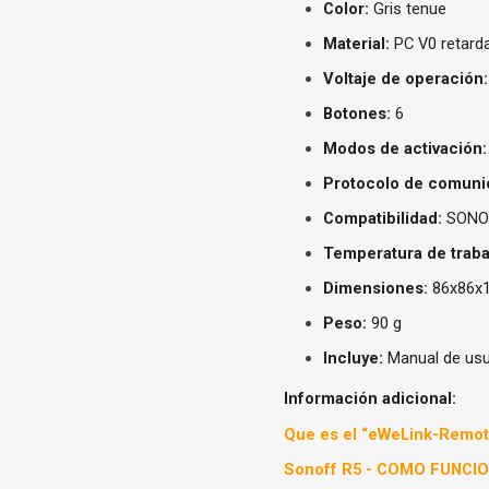
Color:
Gris tenue
Material:
PC V0 retarda
Voltaje de operación:
Botones:
6
Modos de activación:
Protocolo de comuni
Compatibilidad:
SONOF
Temperatura de traba
Dimensiones:
86x86x
Peso:
90 g
Incluye:
Manual de usua
Información adicional:
Que es el “eWeLink-Remot
Sonoff R5 - COMO FUNC