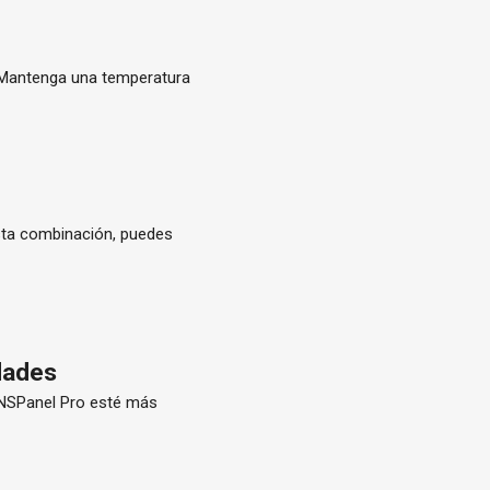
o. Mantenga una temperatura
sta combinación, puedes
idades
e NSPanel Pro esté más