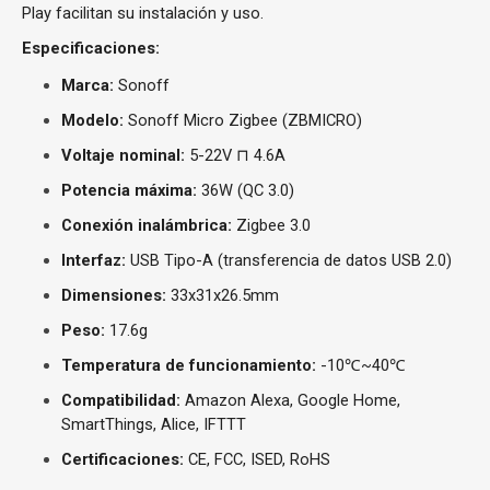
Play facilitan su instalación y uso.
Especificaciones:
Marca:
Sonoff
Modelo:
Sonoff Micro Zigbee (ZBMICRO)
Voltaje nominal:
5-22V ⊓ 4.6A
Potencia máxima:
36W (QC 3.0)
Conexión inalámbrica:
Zigbee 3.0
Interfaz:
USB Tipo-A (transferencia de datos USB 2.0)
Dimensiones:
33x31x26.5mm
Peso:
17.6g
Temperatura de funcionamiento:
-10℃~40℃
Compatibilidad:
Amazon Alexa, Google Home,
SmartThings, Alice, IFTTT
Certificaciones:
CE, FCC, ISED, RoHS