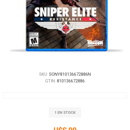
SKU:
SONY810136672886N
GTIN:
810136672886
1 EN STOCK