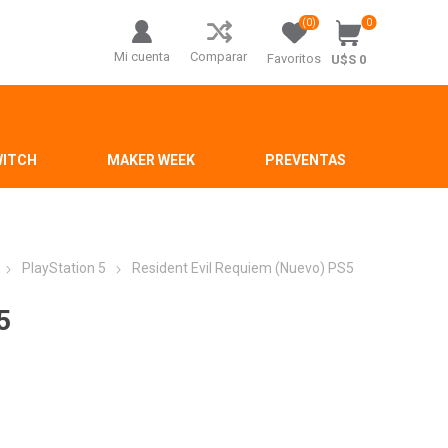
(0)
0
Mi cuenta
Comparar
Favoritos
U$S 0
WITCH
MAKER WEEK
PREVENTAS
PlayStation 5
Resident Evil Requiem (Nuevo) PS5
5