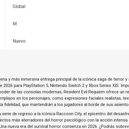
Global
M
Nuevo
ena y más inmersiva entrega principal de la icónica saga de terror y 
de 2026 para PlayStation 5, Nintendo Switch 2 y Xbox Series X|S. Im
poder de las consolas modernas, Resident Evil Requiem ofrece un
mplejos en los personajes, como expresiones faciales realistas, text
ta fidelidad, que mantendrán a los jugadores al borde de sus asiento
a serie de regreso a la icónica Raccoon City, el epicentro del desast
tos más aterradores del horror psicológico con la acción intensa q
Una nueva era del survival horror comienza en 2026. ¿Podrás sobrev