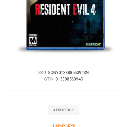
SKU:
SONY013388560943N
GTIN:
013388560943
4 EN STOCK