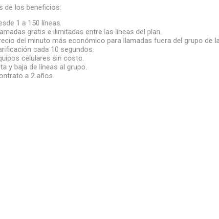
 de los beneficios:
esde 1 a 150 líneas.
lamadas gratis e ilimitadas entre las líneas del plan.
recio del minuto más económico para llamadas fuera del grupo de las
arificación cada 10 segundos.
quipos celulares sin costo.
lta y baja de líneas al grupo.
ontrato a 2 años.