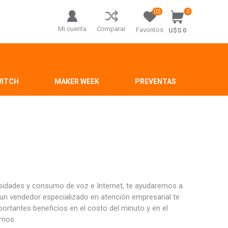
(0)
0
Mi cuenta
Comparar
Favoritos
U$S 0
WITCH
MAKER WEEK
PREVENTAS
idades y consumo de voz e Internet, te ayudaremos a
 un vendedor especializado en atención empresarial te
ortantes beneficios en el costo del minuto y en el
rnos.