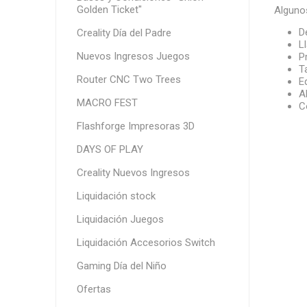
Golden Ticket"
Algunos
D
Creality Día del Padre
L
Nuevos Ingresos Juegos
P
T
Router CNC Two Trees
E
A
MACRO FEST
C
Flashforge Impresoras 3D
DAYS OF PLAY
Creality Nuevos Ingresos
Liquidación stock
Liquidación Juegos
Liquidación Accesorios Switch
Gaming Día del Niño
Ofertas