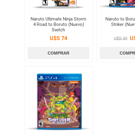
Naruto Ultimate Ninja Storm
Naruto to Boru
4 Road to Boruto (Nuevo)
Striker (Nu
Switch
U$S 74
U
U$S 30