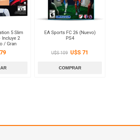
tion 5 Slim
EA Sports FC 26 (Nuevo)
- Incluye 2
PS4
o / Gran
o 7
79
U$S 71
U$S 109