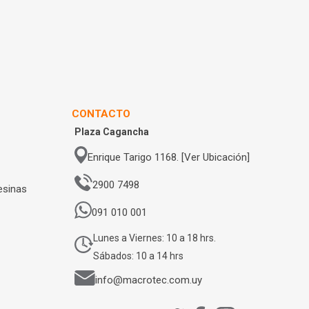
CONTACTO
Plaza Cagancha
Enrique Tarigo 1168. [Ver Ubicación]
2900 7498
esinas
091 010 001
Lunes a Viernes: 10 a 18 hrs.
Sábados: 10 a 14 hrs
info@macrotec.com.uy