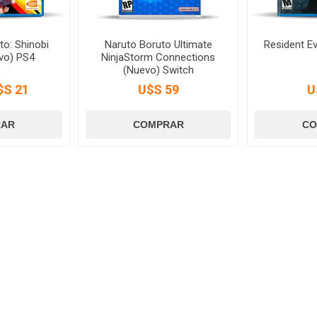
to: Shinobi
Naruto Boruto Ultimate
Resident Ev
evo) PS4
NinjaStorm Connections
(Nuevo) Switch
$S 21
U$S 59
U