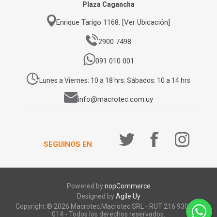
Plaza Cagancha
Enrique Tarigo 1168. [Ver Ubicación]
2900 7498
091 010 001
Lunes a Viernes: 10 a 18 hrs. Sábados: 10 a 14 hrs
info@macrotec.com.uy
SEGUINOS EN
Powered by
nopCommerce
Designed by
Agile.Uy
Copyright ® 2026 Macrotec.Macrotec SRL - RUT 216 930 920
014 - Todos los derechos reservados.