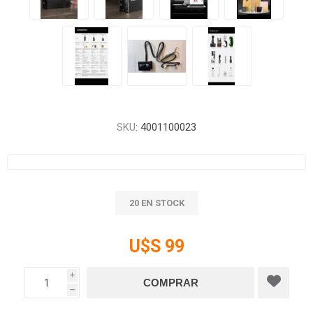
SKU:
4001100023
20 EN STOCK
U$S 99
i
h