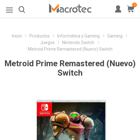
0
Inicio
Productos
Informática y Gaming
Gaming
Juegos
Nintendo Switch
Metroid Prime Remastered (Nuevo) Switch
Metroid Prime Remastered (Nuevo)
Switch