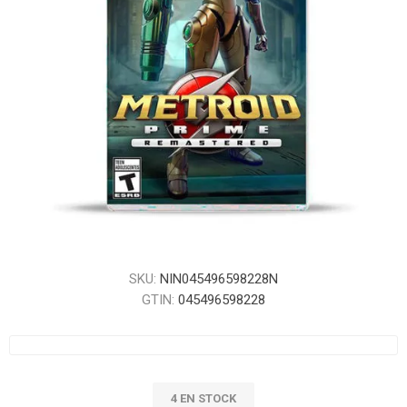
SKU:
NIN045496598228N
GTIN:
045496598228
4 EN STOCK