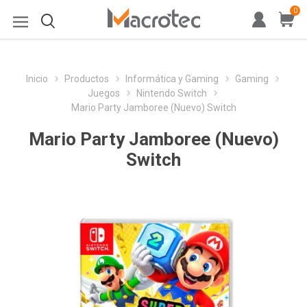
0
Inicio
Productos
Informática y Gaming
Gaming
Juegos
Nintendo Switch
Mario Party Jamboree (Nuevo) Switch
Mario Party Jamboree (Nuevo)
Switch