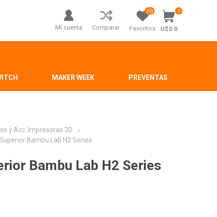
(0)
0
Mi cuenta
Comparar
Favoritos
U$S 0
WITCH
MAKER WEEK
PREVENTAS
os y Acc. Impresoras 3D
 Superior Bambu Lab H2 Series
perior Bambu Lab H2 Series