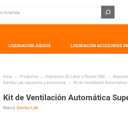
LIQUIDACIÓN JUEGOS
LIQUIDACIÓN ACCESORIOS S
Inicio
Productos
Impresión 3D, Láser y Router CNC
Repuest
Bambu Lab repuestos y accesorios
Kit de Ventilación Automática
Kit de Ventilación Automática Su
Marca:
Bambu Lab