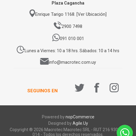
Plaza Cagancha
Enrique Tarigo 1168. [Ver Ubicación]
2900 7498
091 010 001
Lunes a Viernes: 10 a 18 hrs. Sábados: 10 a 14 hrs
info@macrotec.com.uy
SEGUINOS EN
Powered by
nopCommerce
Designed by
Agile.Uy
Copyright ® 2026 Macrotec.Macrotec SRL - RUT 216 930 920
014 - Todos los derechos reservados.