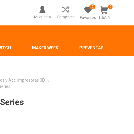
(0)
0
Mi cuenta
Comparar
Favoritos
U$S 0
WITCH
MAKER WEEK
PREVENTAS
os y Acc. Impresoras 3D
 Series
 Series