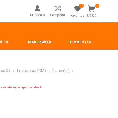
(0)
0
Mi cuenta
Comparar
Favoritos
U$S 0
WITCH
MAKER WEEK
PREVENTAS
ras 3D
Impresoras FDM (de filamento )
os cuando repongamos stock.