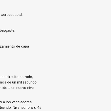
 aeroespacial.
 desgaste.
lazamiento de capa
de circuito cerrado,
enos de un milisegundo,
ruido a un nuevo nivel.
y a los ventiladores
biendo. Nivel sonoro ≤ 45