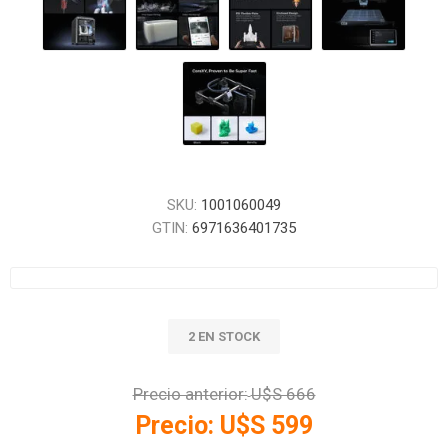
SKU:
1001060049
GTIN:
6971636401735
2 EN STOCK
Precio anterior:
U$S 666
Precio:
U$S 599