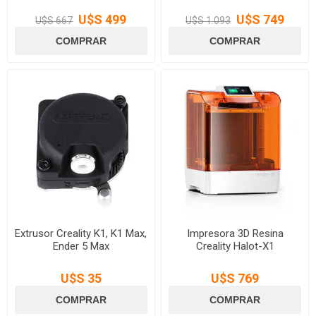
U$S 499
U$S 749
U$S 667
U$S 1.093
Extrusor Creality K1, K1 Max,
Impresora 3D Resina
Ender 5 Max
Creality Halot-X1
U$S 35
U$S 769