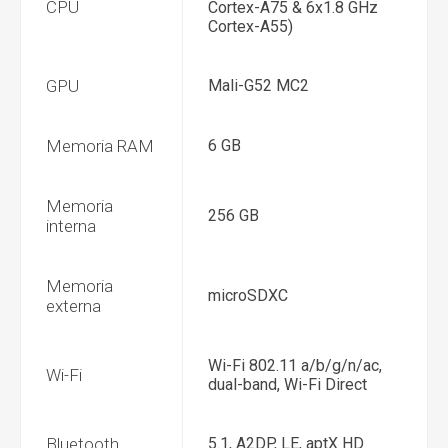
CPU
Cortex-A75 & 6x1.8 GHz
Cortex-A55)
GPU
Mali-G52 MC2
Memoria RAM
6 GB
Memoria
256 GB
interna
Memoria
microSDXC
externa
Wi-Fi 802.11 a/b/g/n/ac,
Wi-Fi
dual-band, Wi-Fi Direct
Bluetooth
5.1, A2DP, LE, aptX HD