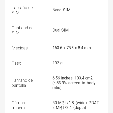
Tamaño de
Nano-SIM
SIM
Cantidad de
Dual SIM
SIM
Medidas
163.6 x 75.3 x 8.4 mm
Peso
192 g
6.56 inches, 103.4 cm2
Tamaño de
(~83.9% screen-to-body
pantalla
ratio)
Cámara
50 MP, f/1.8, (wide), PDAF
trasera
2 MP, f/2.4, (depth)