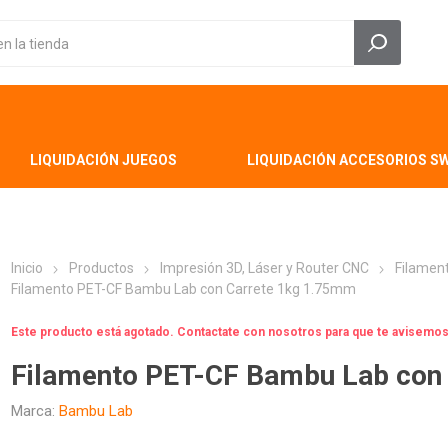
LIQUIDACIÓN JUEGOS
LIQUIDACIÓN ACCESORIOS S
Inicio
Productos
Impresión 3D, Láser y Router CNC
Filamen
Filamento PET-CF Bambu Lab con Carrete 1kg 1.75mm
Este producto está agotado. Contactate con nosotros para que te avisem
Filamento PET-CF Bambu Lab con
Marca:
Bambu Lab