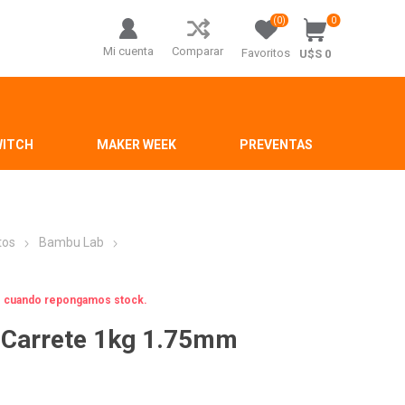
(0)
0
Mi cuenta
Comparar
Favoritos
U$S 0
WITCH
MAKER WEEK
PREVENTAS
tos
Bambu Lab
os cuando repongamos stock.
 Carrete 1kg 1.75mm