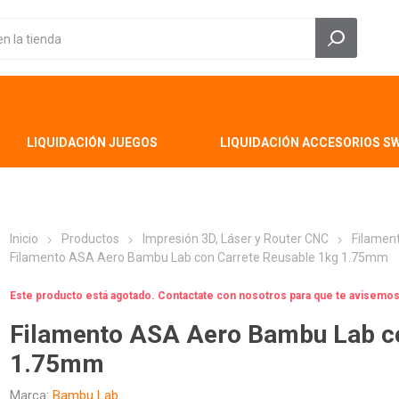
LIQUIDACIÓN JUEGOS
LIQUIDACIÓN ACCESORIOS S
Inicio
Productos
Impresión 3D, Láser y Router CNC
Filamen
Filamento ASA Aero Bambu Lab con Carrete Reusable 1kg 1.75mm
Este producto está agotado. Contactate con nosotros para que te avisem
Filamento ASA Aero Bambu Lab co
1.75mm
Marca:
Bambu Lab