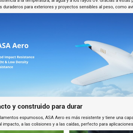
sistencia a la temperatura, al agua y a los rayos UV. Gracias a estas 
s duraderos para exteriores y proyectos sensibles al peso, como av
cto y construido para durar
ilamentos espumosos, ASA Aero es más resistente y tiene una capa 
l impacto, a las colisiones y a las caídas, perfecto para aplicacion