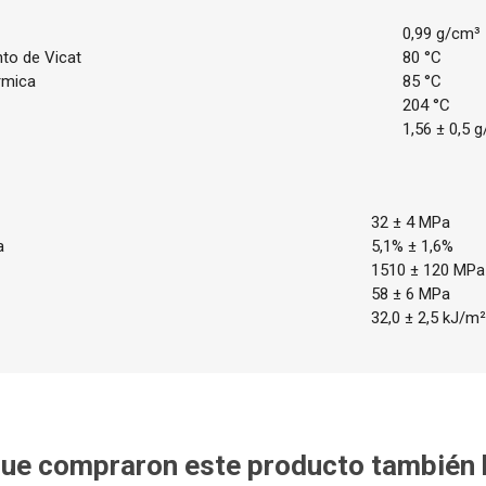
0,99 g/cm³
to de Vicat
80 °C
rmica
85 °C
204 °C
1,56 ± 0,5 
32 ± 4 MPa
a
5,1% ± 1,6%
1510 ± 120 MPa
58 ± 6 MPa
32,0 ± 2,5 kJ/m
 que compraron este producto también