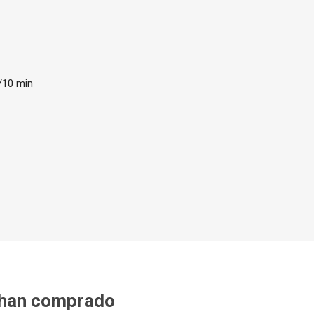
g/10 min
²
 han comprado