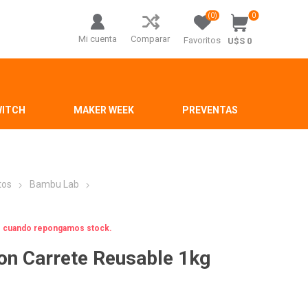
(0)
0
Mi cuenta
Comparar
Favoritos
U$S 0
WITCH
MAKER WEEK
PREVENTAS
tos
Bambu Lab
os cuando repongamos stock.
n Carrete Reusable 1kg