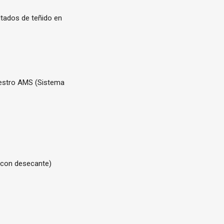
ltados de teñido en
uestro
AMS
(Sistema
, con desecante)