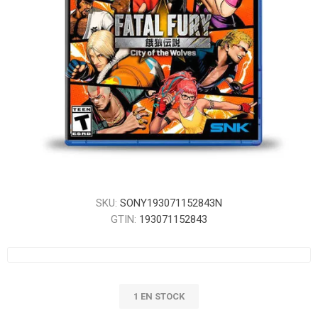
SKU:
SONY193071152843N
GTIN:
193071152843
1 EN STOCK