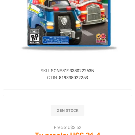
SKU:
SONY819338022253N
GTIN:
819338022253
2 EN STOCK
Precio:
U$S 52