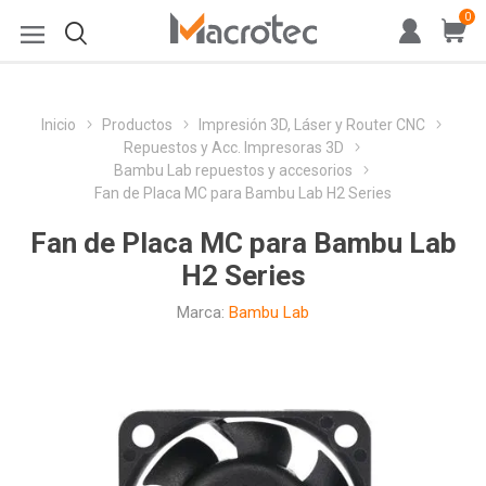
0
Inicio
Productos
Impresión 3D, Láser y Router CNC
Repuestos y Acc. Impresoras 3D
Bambu Lab repuestos y accesorios
Fan de Placa MC para Bambu Lab H2 Series
Fan de Placa MC para Bambu Lab
H2 Series
Marca:
Bambu Lab