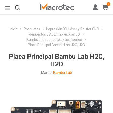
0
Inicio
Productos
Impresión 3D, Láser y Router CNC
Repuestos y Acc. Impresoras 3D
Bambu Lab repuestos y accesorios
Placa Principal Bambu Lab H2C, H2D
Placa Principal Bambu Lab H2C,
H2D
Marca:
Bambu Lab